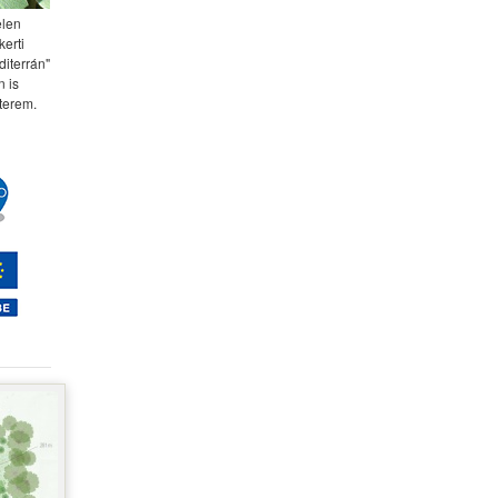
elen
kerti
diterrán"
 is
terem.