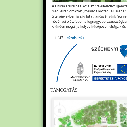
A Phlomis fruticosa, ez a szinte elfeledett, igényt
mediterrán örökzöld, melyet a közterületi, magán
ültetvényekben is alig látni, tanösvényünk "eume
növényei előterében a legnagyobb szárazságban
kitűnően megállja helyét, hűségesen virágzik és 
1 / 37
következő ›
TÁMOGATÁS