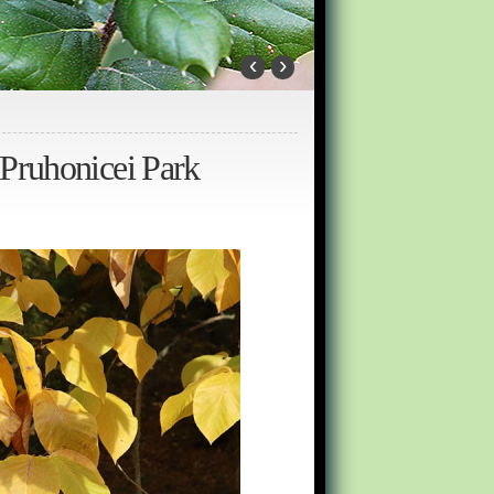
‹
›
 Pruhonicei Park