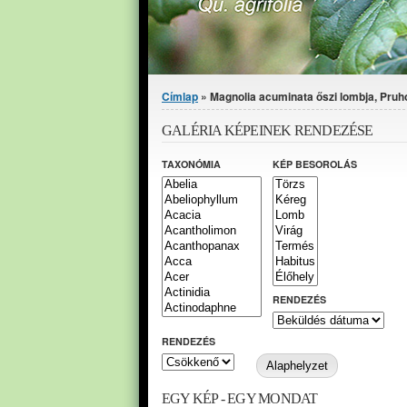
Jelenlegi hely
Címlap
» Magnolia acuminata őszi lombja, Pruh
GALÉRIA KÉPEINEK RENDEZÉSE
TAXONÓMIA
KÉP BESOROLÁS
RENDEZÉS
RENDEZÉS
EGY KÉP - EGY MONDAT