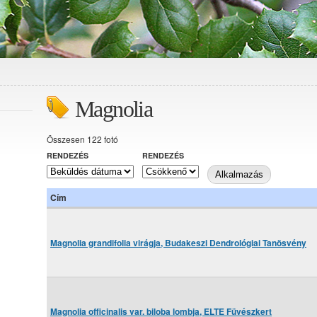
Magnolia
Összesen 122 fotó
RENDEZÉS
RENDEZÉS
Cím
Magnolia grandifolia virágja, Budakeszi Dendrológiai Tanösvény
Magnolia officinalis var. biloba lombja, ELTE Füvészkert