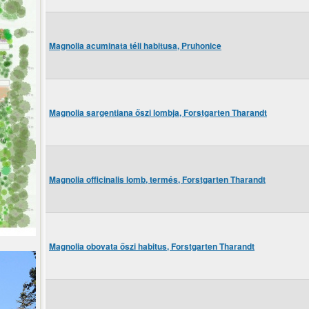
Magnolia acuminata téli habitusa, Pruhonice
Magnolia sargentiana őszi lombja, Forstgarten Tharandt
Magnolia officinalis lomb, termés, Forstgarten Tharandt
Magnolia obovata őszi habitus, Forstgarten Tharandt