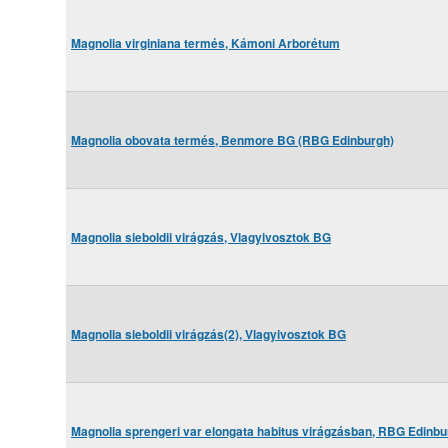
Magnolia virginiana termés, Kámoni Arborétum
Magnolia obovata termés, Benmore BG (RBG Edinburgh)
Magnolia sieboldii virágzás, Vlagyivosztok BG
Magnolia sieboldii virágzás(2), Vlagyivosztok BG
Magnolia sprengeri var elongata habitus virágzásban, RBG Edinb