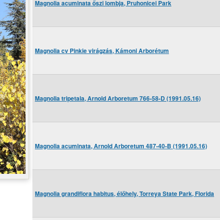
Magnolia acuminata őszi lombja, Pruhonicei Park
Magnolia cv Pinkie virágzás, Kámoni Arborétum
Magnolia tripetala, Arnold Arboretum 766-58-D (1991.05.16)
Magnolia acuminata, Arnold Arboretum 487-40-B (1991.05.16)
Magnolia grandiflora habitus, élőhely, Torreya State Park, Florida