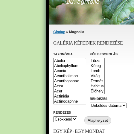
Jelenlegi hely
Címlap
» Magnolia
GALÉRIA KÉPEINEK RENDEZÉSE
TAXONÓMIA
KÉP BESOROLÁS
RENDEZÉS
RENDEZÉS
EGY KÉP - EGY MONDAT