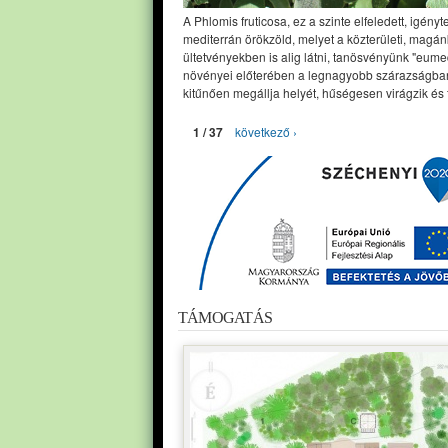
A Phlomis fruticosa, ez a szinte elfeledett, igényt
mediterrán örökzöld, melyet a közterületi, magán
ültetvényekben is alig látni, tanösvényünk "eume
növényei előterében a legnagyobb szárazságban
kitűnően megállja helyét, hűségesen virágzik és 
1 / 37
következő ›
TÁMOGATÁS