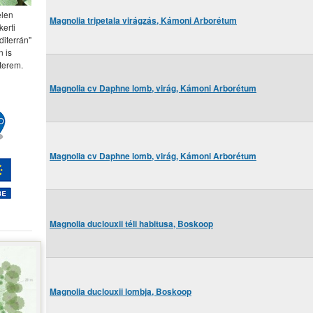
elen
Magnolia tripetala virágzás, Kámoni Arborétum
kerti
diterrán"
 is
terem.
Magnolia cv Daphne lomb, virág, Kámoni Arborétum
Magnolia cv Daphne lomb, virág, Kámoni Arborétum
Magnolia duclouxii téli habitusa, Boskoop
Magnolia duclouxii lombja, Boskoop