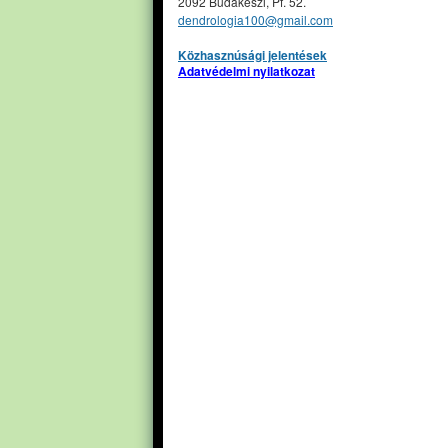
2092 Budakeszi, Pf. 52.
dendrologia100@gmail.com
Közhasznúsági jelentések
Adatvédelmi nyilatkozat