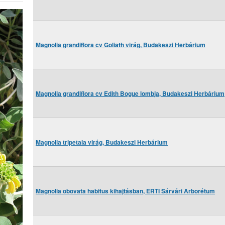
Magnolia grandiflora cv Goliath virág, Budakeszi Herbárium
Magnolia grandiflora cv Edith Bogue lombja, Budakeszi Herbárium
Magnolia tripetala virág, Budakeszi Herbárium
Magnolia obovata habitus kihajtásban, ERTI Sárvári Arborétum