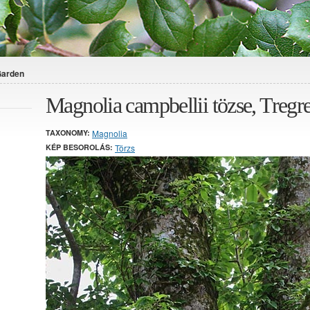
Garden
Magnolia campbellii tözse, Treg
TAXONOMY:
Magnolia
KÉP BESOROLÁS:
Törzs