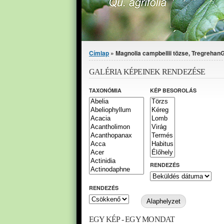
Jelenlegi hely
Címlap
» Magnolia campbellii tözse, Tregrehan
GALÉRIA KÉPEINEK RENDEZÉSE
TAXONÓMIA
KÉP BESOROLÁS
RENDEZÉS
RENDEZÉS
EGY KÉP - EGY MONDAT