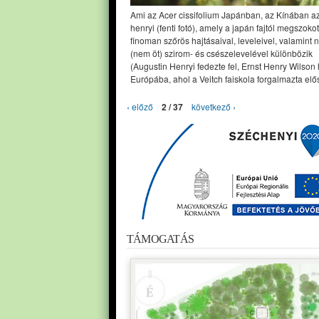
Ami az Acer cissifolium Japánban, az Kínában a
henryi (fenti fotó), amely a japán fajtól megszoko
finoman szőrös hajtásaival, leveleivel, valamint 
(nem öt) szirom- és csészelevelével különbözik
(Augustin Henryi fedezte fel, Ernst Henry Wilson
Európába, ahol a Veitch faiskola forgalmazta elős
‹ előző
2 / 37
következő ›
TÁMOGATÁS