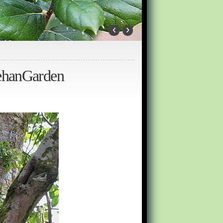
‹
›
rehanGarden