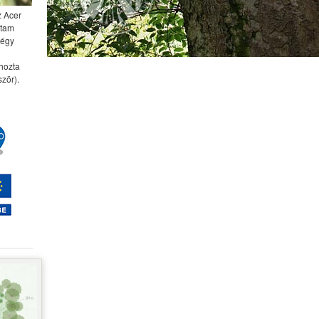
z Acer
ttam
négy
 hozta
zör).