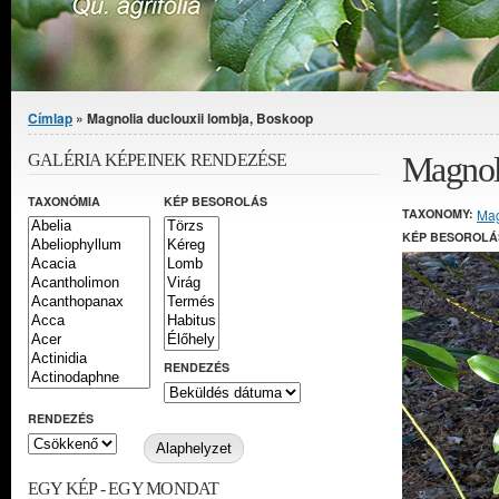
Jelenlegi hely
Címlap
» Magnolia duclouxii lombja, Boskoop
Magnoli
GALÉRIA KÉPEINEK RENDEZÉSE
TAXONÓMIA
KÉP BESOROLÁS
TAXONOMY:
Mag
KÉP BESOROLÁ
RENDEZÉS
RENDEZÉS
EGY KÉP - EGY MONDAT