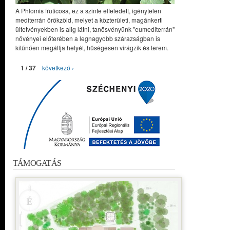
A Phlomis fruticosa, ez a szinte elfeledett, igénytelen
mediterrán örökzöld, melyet a közterületi, magánkerti
ültetvényekben is alig látni, tanösvényünk "eumediterrán"
növényei előterében a legnagyobb szárazságban is
kitűnően megállja helyét, hűségesen virágzik és terem.
1 / 37
következő ›
TÁMOGATÁS