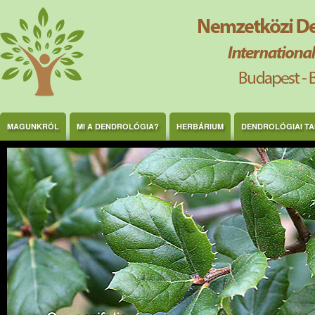
Ugrás a tartalomra
MAGUNKRÓL
MI A DENDROLÓGIA?
HERBÁRIUM
DENDROLÓGIAI T