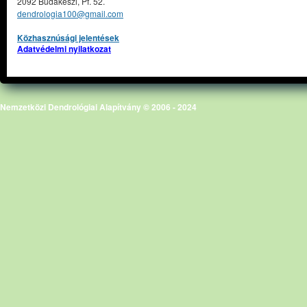
2092 Budakeszi, Pf. 52.
dendrologia100@gmail.com
Közhasznúsági jelentések
Adatvédelmi nyilatkozat
Nemzetközi Dendrológiai Alapítvány © 2006 - 2024