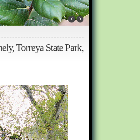
‹
›
ely, Torreya State Park,