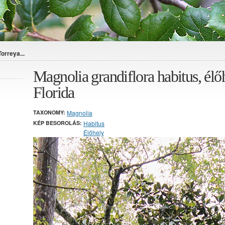
orreya...
Magnolia grandiflora habitus, élőh
Florida
TAXONOMY:
Magnolia
KÉP BESOROLÁS:
Habitus
Élőhely