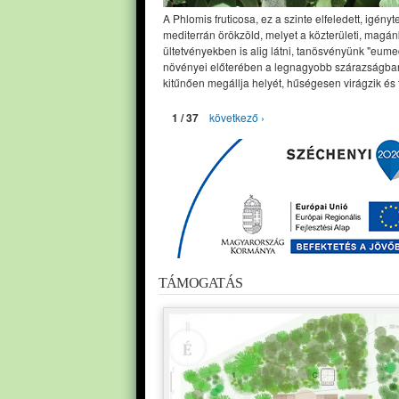
A Phlomis fruticosa, ez a szinte elfeledett, igényt
mediterrán örökzöld, melyet a közterületi, magán
ültetvényekben is alig látni, tanösvényünk "eume
növényei előterében a legnagyobb szárazságban
kitűnően megállja helyét, hűségesen virágzik és 
1 / 37
következő ›
TÁMOGATÁS