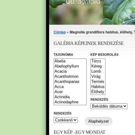
Jelenlegi hely
Címlap
» Magnolia grandiflora habitus, élőhely, T
GALÉRIA KÉPEINEK RENDEZÉSE
TAXONÓMIA
KÉP BESOROLÁS
RENDEZÉS
RENDEZÉS
EGY KÉP - EGY MONDAT