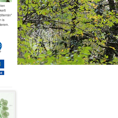
elen
kerti
diterrán"
 is
terem.