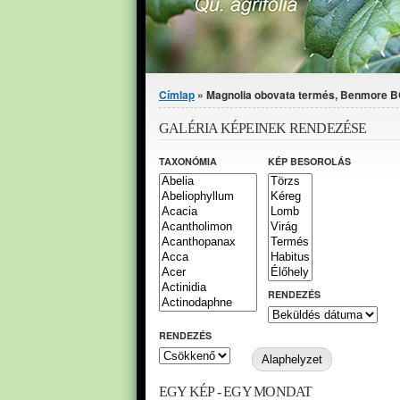
Jelenlegi hely
Címlap
» Magnolia obovata termés, Benmore B
GALÉRIA KÉPEINEK RENDEZÉSE
TAXONÓMIA
KÉP BESOROLÁS
RENDEZÉS
RENDEZÉS
EGY KÉP - EGY MONDAT