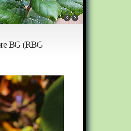
‹
›
more BG (RBG