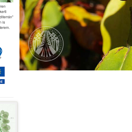
elen
kerti
diterrán"
 is
terem.