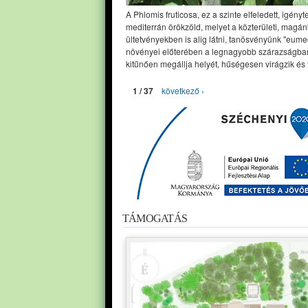
A Phlomis fruticosa, ez a szinte elfeledett, igényt
mediterrán örökzöld, melyet a közterületi, magán
ültetvényekben is alig látni, tanösvényünk "eume
növényei előterében a legnagyobb szárazságban
kitűnően megállja helyét, hűségesen virágzik és 
1 / 37
következő ›
TÁMOGATÁS