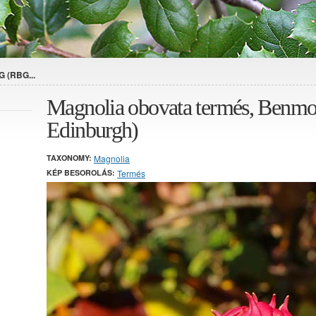
G (RBG...
Magnolia obovata termés, Ben
Edinburgh)
TAXONOMY:
Magnolia
KÉP BESOROLÁS:
Termés