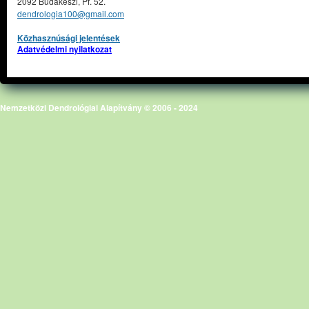
2092 Budakeszi, Pf. 52.
dendrologia100@gmail.com
Közhasznúsági jelentések
Adatvédelmi nyilatkozat
Nemzetközi Dendrológiai Alapítvány © 2006 - 2024