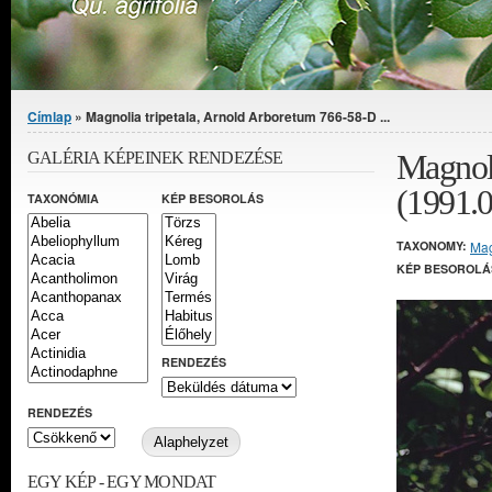
Jelenlegi hely
Címlap
» Magnolia tripetala, Arnold Arboretum 766-58-D ...
Magnoli
GALÉRIA KÉPEINEK RENDEZÉSE
(1991.0
TAXONÓMIA
KÉP BESOROLÁS
TAXONOMY:
Mag
KÉP BESOROLÁ
RENDEZÉS
RENDEZÉS
EGY KÉP - EGY MONDAT