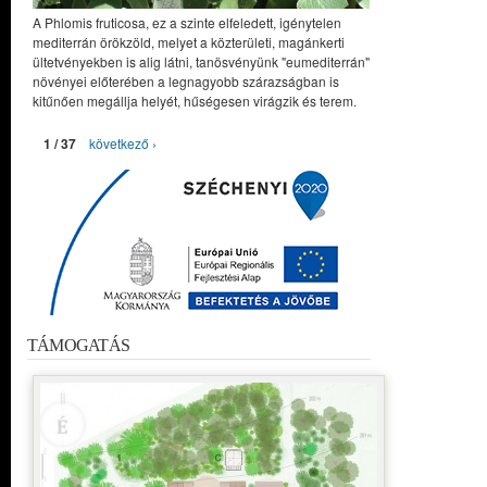
A Phlomis fruticosa, ez a szinte elfeledett, igénytelen
mediterrán örökzöld, melyet a közterületi, magánkerti
ültetvényekben is alig látni, tanösvényünk "eumediterrán"
növényei előterében a legnagyobb szárazságban is
kitűnően megállja helyét, hűségesen virágzik és terem.
1 / 37
következő ›
TÁMOGATÁS