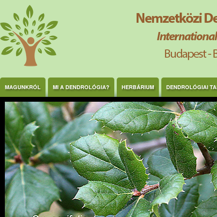
Ugrás a tartalomra
MAGUNKRÓL
MI A DENDROLÓGIA?
HERBÁRIUM
DENDROLÓGIAI T