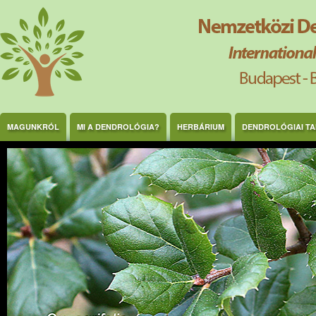
Ugrás a tartalomra
MAGUNKRÓL
MI A DENDROLÓGIA?
HERBÁRIUM
DENDROLÓGIAI T