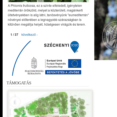
A Phlomis fruticosa, ez a szinte elfeledett, igénytelen
mediterrán örökzöld, melyet a közterületi, magánkerti
ültetvényekben is alig látni, tanösvényünk "eumediterrán"
növényei előterében a legnagyobb szárazságban is
kitűnően megállja helyét, hűségesen virágzik és terem.
1 / 37
következő ›
TÁMOGATÁS