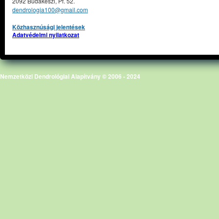
2092 Budakeszi, Pf. 52.
dendrologia100@gmail.com
Közhasznúsági jelentések
Adatvédelmi nyilatkozat
Nemzetközi Dendrológiai Alapítvány © 2006 - 2024