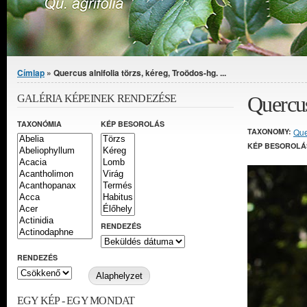
Jelenlegi hely
Címlap
» Quercus alnifolia törzs, kéreg, Troödos-hg. ...
Quercus
GALÉRIA KÉPEINEK RENDEZÉSE
TAXONÓMIA
KÉP BESOROLÁS
TAXONOMY:
Que
KÉP BESOROLÁ
RENDEZÉS
RENDEZÉS
EGY KÉP - EGY MONDAT