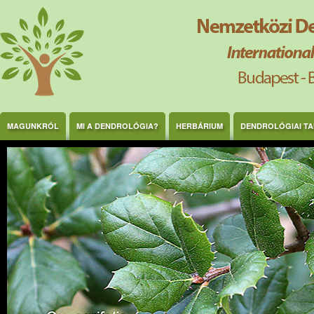
Ugrás a tartalomra
MAGUNKRÓL
MI A DENDROLÓGIA?
HERBÁRIUM
DENDROLÓGIAI T