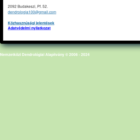
2092 Budakeszi, Pf. 52.
dendrologia100@gmail.com
Közhasznúsági jelentések
Adatvédelmi nyilatkozat
Nemzetközi Dendrológiai Alapítvány © 2006 - 2024