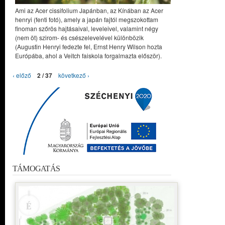
Ami az Acer cissifolium Japánban, az Kínában az Acer
henryi (fenti fotó), amely a japán fajtól megszokottam
finoman szőrös hajtásaival, leveleivel, valamint négy
(nem öt) szirom- és csészelevelével különbözik
(Augustin Henryi fedezte fel, Ernst Henry Wilson hozta
Európába, ahol a Veitch faiskola forgalmazta először).
‹ előző
2 / 37
következő ›
TÁMOGATÁS