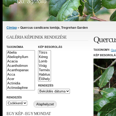
Jelenlegi hely
Címlap
» Quercus candicans lombja, Tregrehan Garden
Quercus
GALÉRIA KÉPEINEK RENDEZÉSE
TAXONÓMIA
KÉP BESOROLÁS
TAXONOMY:
Que
KÉP BESOROLÁ
RENDEZÉS
RENDEZÉS
EGY KÉP - EGY MONDAT