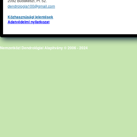
2092 Budakeszi, Pf. 52.
dendrologia100@gmail.com
Közhasznúsági jelentések
Adatvédelmi nyilatkozat
Nemzetközi Dendrológiai Alapítvány © 2006 - 2024