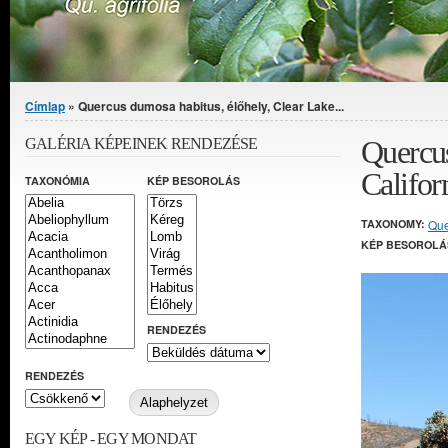
Jelenlegi hely
Címlap
» Quercus dumosa habitus, élőhely, Clear Lake...
Quercus
GALÉRIA KÉPEINEK RENDEZÉSE
Califor
TAXONÓMIA
KÉP BESOROLÁS
TAXONOMY:
Que
KÉP BESOROLÁ
RENDEZÉS
RENDEZÉS
EGY KÉP - EGY MONDAT