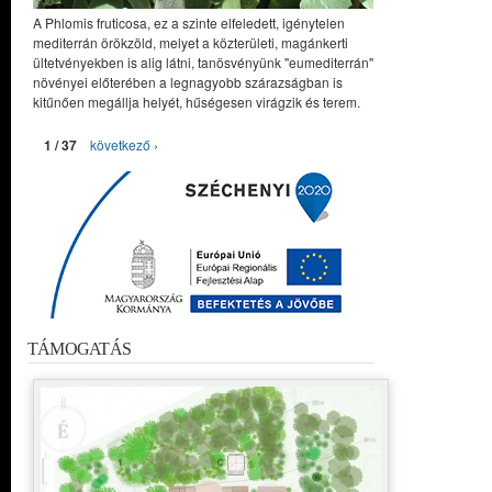
A Phlomis fruticosa, ez a szinte elfeledett, igénytelen
mediterrán örökzöld, melyet a közterületi, magánkerti
ültetvényekben is alig látni, tanösvényünk "eumediterrán"
növényei előterében a legnagyobb szárazságban is
kitűnően megállja helyét, hűségesen virágzik és terem.
1 / 37
következő ›
TÁMOGATÁS