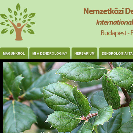
Ugrás a tartalomra
MAGUNKRÓL
MI A DENDROLÓGIA?
HERBÁRIUM
DENDROLÓGIAI T