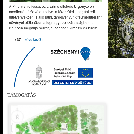
A Phlomis fruticosa, ez a szinte elfeledett, igénytelen
mediterrán örökzöld, melyet a közterületi, magánkerti
ültetvényekben is alig látni, tanösvényünk "eumediterrán"
növényei előterében a legnagyobb szárazságban is
kitűnően megállja helyét, hűségesen virágzik és terem.
1 / 37
következő ›
TÁMOGATÁS