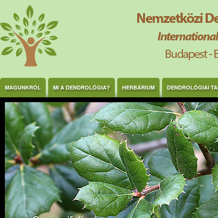
Ugrás a tartalomra
MAGUNKRÓL
MI A DENDROLÓGIA?
HERBÁRIUM
DENDROLÓGIAI T