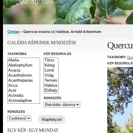
Jelenlegi hely
Címlap
» Quercus exacta (x) habitus, Arnold Arboretum
Quercus
GALÉRIA KÉPEINEK RENDEZÉSE
TAXONÓMIA
KÉP BESOROLÁS
TAXONOMY:
Que
KÉP BESOROLÁ
RENDEZÉS
RENDEZÉS
EGY KÉP - EGY MONDAT