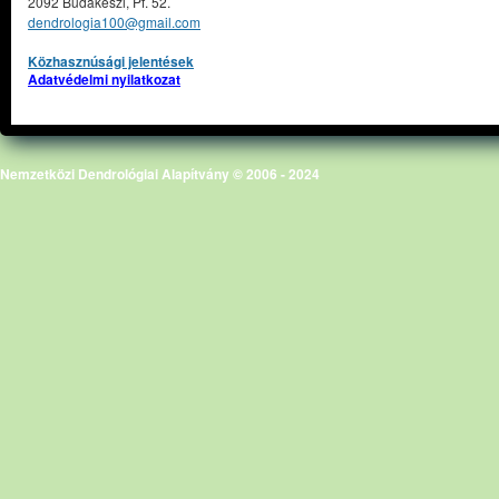
2092 Budakeszi, Pf. 52.
dendrologia100@gmail.com
Közhasznúsági jelentések
Adatvédelmi nyilatkozat
Nemzetközi Dendrológiai Alapítvány © 2006 - 2024