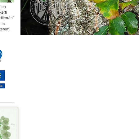
elen
kerti
diterrán"
 is
terem.