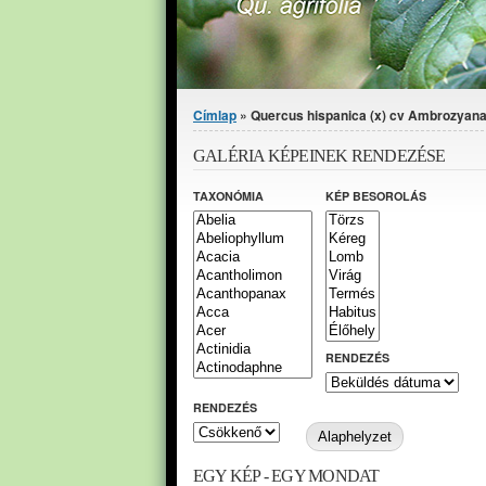
Jelenlegi hely
Címlap
» Quercus hispanica (x) cv Ambrozyana 
GALÉRIA KÉPEINEK RENDEZÉSE
TAXONÓMIA
KÉP BESOROLÁS
RENDEZÉS
RENDEZÉS
EGY KÉP - EGY MONDAT