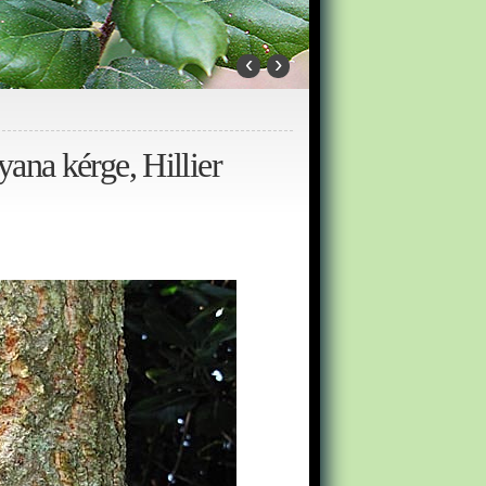
‹
›
ana kérge, Hillier