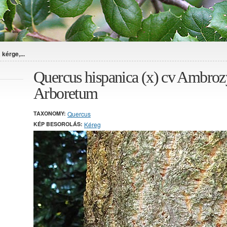
kérge,...
Quercus hispanica (x) cv Ambrozy
Arboretum
TAXONOMY:
Quercus
KÉP BESOROLÁS:
Kéreg