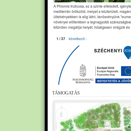
A Phlomis fruticosa, ez a szinte elfeledett, igényt
mediterrán örökzöld, melyet a közterületi, magán
ültetvényekben is alig látni, tanösvényünk "eume
növényei előterében a legnagyobb szárazságban
kitűnően megállja helyét, hűségesen virágzik és 
1 / 37
következő ›
TÁMOGATÁS