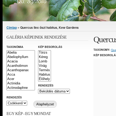
Jelenlegi hely
Címlap
» Quercus ilex őszi habitus, Kew Gardens
Quercus
GALÉRIA KÉPEINEK RENDEZÉSE
TAXONÓMIA
KÉP BESOROLÁS
TAXONOMY:
Que
KÉP BESOROLÁ
RENDEZÉS
RENDEZÉS
EGY KÉP - EGY MONDAT