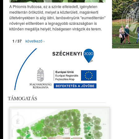
A Phlomis fruticosa, ez a szinte elfeledett, igénytelen
mediterrán örökzöld, melyet a közterületi, magánkerti
ültetvényekben is alig látni, tanösvényünk "eumediterrán"
növényei előterében a legnagyobb szárazságban is
kitűnően megállja helyét, hűségesen virágzik és terem.
1 / 37
következő ›
TÁMOGATÁS