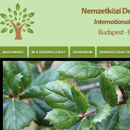
Ugrás a tartalomra
MAGUNKRÓL
MI A DENDROLÓGIA?
HERBÁRIUM
DENDROLÓGIAI T