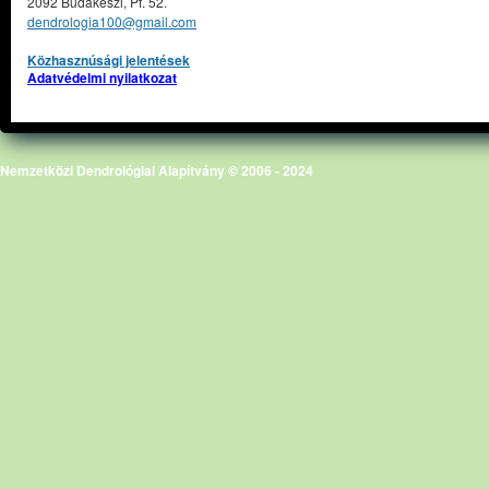
2092 Budakeszi, Pf. 52.
dendrologia100@gmail.com
Közhasznúsági jelentések
Adatvédelmi nyilatkozat
Nemzetközi Dendrológiai Alapítvány © 2006 - 2024