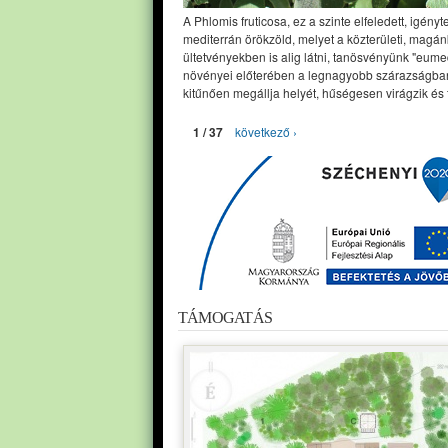
A Phlomis fruticosa, ez a szinte elfeledett, igényt
mediterrán örökzöld, melyet a közterületi, magán
ültetvényekben is alig látni, tanösvényünk "eume
növényei előterében a legnagyobb szárazságban
kitűnően megállja helyét, hűségesen virágzik és 
1 / 37
következő ›
TÁMOGATÁS