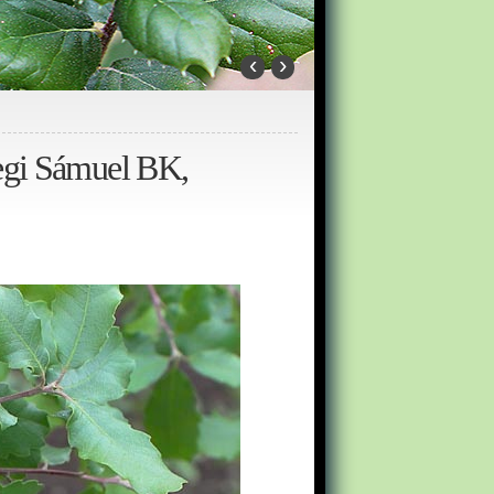
‹
›
zegi Sámuel BK,