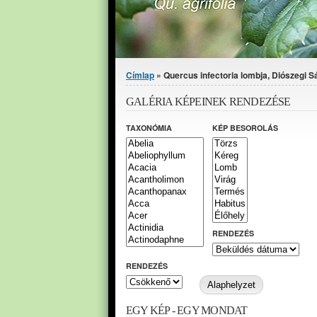
Jelenlegi hely
Címlap
» Quercus infectoria lombja, Diószegi S
GALÉRIA KÉPEINEK RENDEZÉSE
TAXONÓMIA
KÉP BESOROLÁS
RENDEZÉS
RENDEZÉS
EGY KÉP - EGY MONDAT