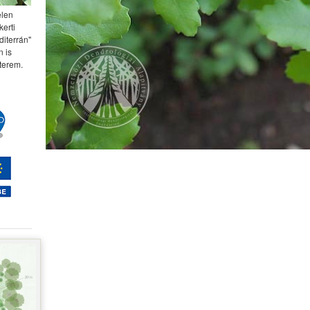
elen
kerti
diterrán"
 is
terem.