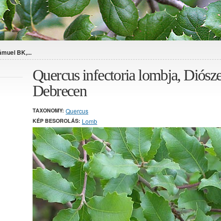
ámuel BK,...
Quercus infectoria lombja, Diós
Debrecen
TAXONOMY:
Quercus
KÉP BESOROLÁS:
Lomb