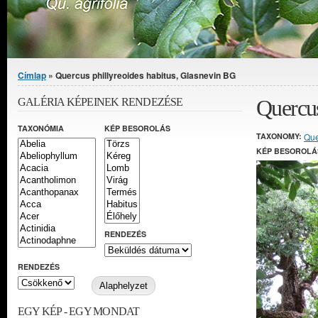
Jelenlegi hely
Címlap
» Quercus phillyreoides habitus, Glasnevin BG
Quercus
GALÉRIA KÉPEINEK RENDEZÉSE
TAXONÓMIA
KÉP BESOROLÁS
TAXONOMY:
Que
KÉP BESOROLÁ
RENDEZÉS
RENDEZÉS
EGY KÉP - EGY MONDAT