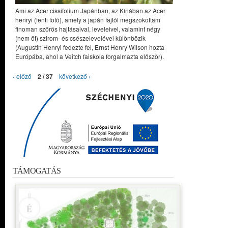
Ami az Acer cissifolium Japánban, az Kínában az Acer
henryi (fenti fotó), amely a japán fajtól megszokottam
finoman szőrös hajtásaival, leveleivel, valamint négy
(nem öt) szirom- és csészelevelével különbözik
(Augustin Henryi fedezte fel, Ernst Henry Wilson hozta
Európába, ahol a Veitch faiskola forgalmazta először).
‹ előző
2 / 37
következő ›
TÁMOGATÁS