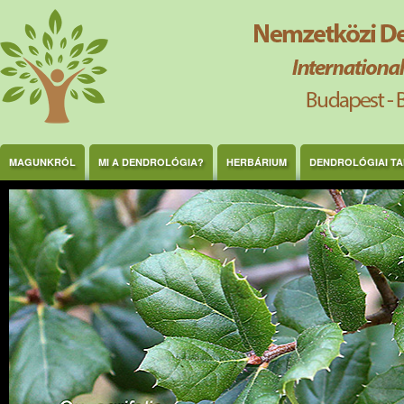
Ugrás a tartalomra
MAGUNKRÓL
MI A DENDROLÓGIA?
HERBÁRIUM
DENDROLÓGIAI T