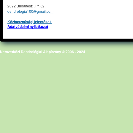
2092 Budakeszi, Pf. 52.
dendrologia100@gmail.com
Közhasznúsági jelentések
Adatvédelmi nyilatkozat
Nemzetközi Dendrológiai Alapítvány © 2006 - 2024