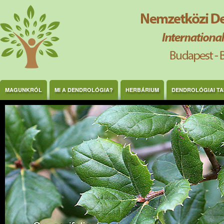
Ugrás a tartalomra
MAGUNKRÓL
MI A DENDROLÓGIA?
HERBÁRIUM
DENDROLÓGIAI T