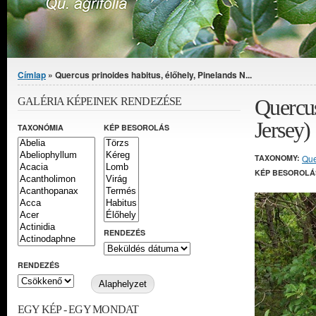
Jelenlegi hely
Címlap
» Quercus prinoides habitus, élőhely, Pinelands N...
Quercus
GALÉRIA KÉPEINEK RENDEZÉSE
Jersey)
TAXONÓMIA
KÉP BESOROLÁS
TAXONOMY:
Que
KÉP BESOROLÁ
RENDEZÉS
RENDEZÉS
EGY KÉP - EGY MONDAT