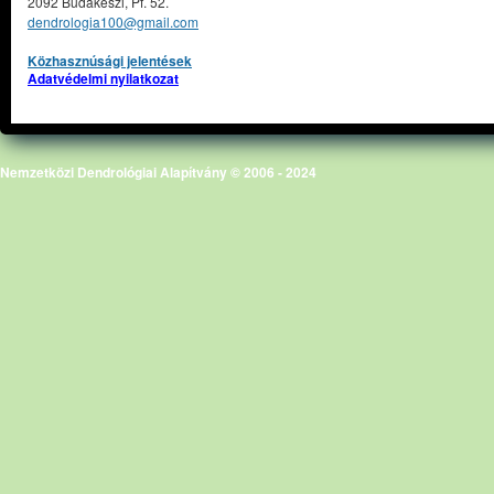
2092 Budakeszi, Pf. 52.
dendrologia100@gmail.com
Közhasznúsági jelentések
Adatvédelmi nyilatkozat
Nemzetközi Dendrológiai Alapítvány © 2006 - 2024