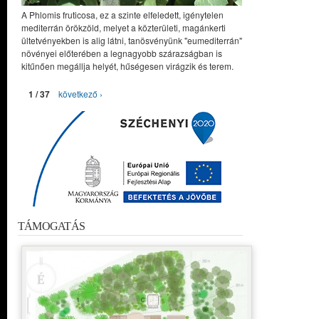
A Phlomis fruticosa, ez a szinte elfeledett, igénytelen
mediterrán örökzöld, melyet a közterületi, magánkerti
ültetvényekben is alig látni, tanösvényünk "eumediterrán"
növényei előterében a legnagyobb szárazságban is
kitűnően megállja helyét, hűségesen virágzik és terem.
1 / 37
következő ›
TÁMOGATÁS