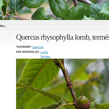
er...
Quercus rhysophylla lomb, termés
TAXONOMY:
Quercus
KÉP BESOROLÁS:
Lomb
Termés