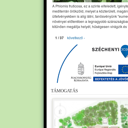
A Phlomis fruticosa, ez a szinte elfeledett, igényt
mediterrán örökzöld, melyet a közterületi, magán
ültetvényekben is alig látni, tanösvényünk "eume
növényei előterében a legnagyobb szárazságban
kitűnően megállja helyét, hűségesen virágzik és 
1 / 37
következő ›
TÁMOGATÁS