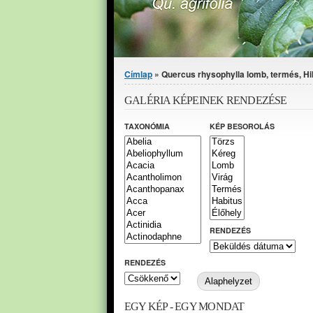
Jelenlegi hely
Címlap
» Quercus rhysophylla lomb, termés, Hilli
GALÉRIA KÉPEINEK RENDEZÉSE
TAXONÓMIA
KÉP BESOROLÁS
RENDEZÉS
RENDEZÉS
EGY KÉP - EGY MONDAT