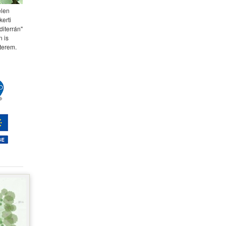
elen
kerti
diterrán"
 is
terem.