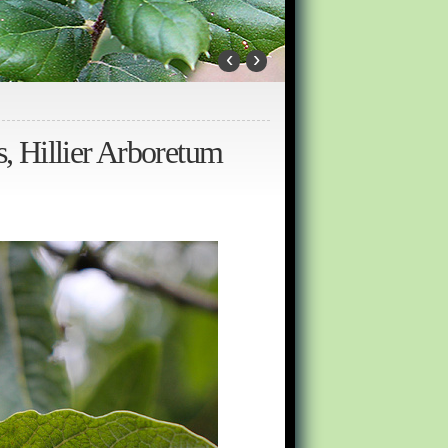
‹
›
, Hillier Arboretum