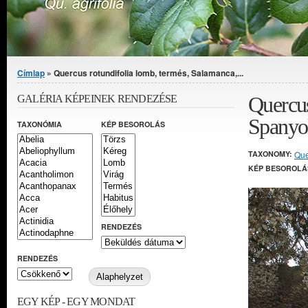
Jelenlegi hely
Címlap
» Quercus rotundifolia lomb, termés, Salamanca,...
Quercus
GALÉRIA KÉPEINEK RENDEZÉSE
Spanyo
TAXONÓMIA
KÉP BESOROLÁS
TAXONOMY:
Que
KÉP BESOROLÁ
RENDEZÉS
RENDEZÉS
EGY KÉP - EGY MONDAT