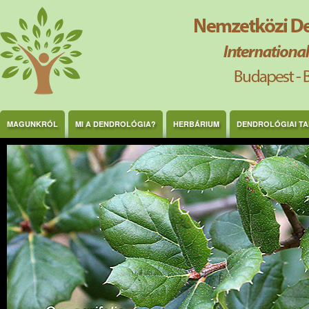
Ugrás a tartalomra
MAGUNKRÓL
MI A DENDROLÓGIA?
HERBÁRIUM
DENDROLÓGIAI T