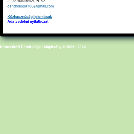
2092 Budakeszi, Pf. 52.
dendrologia100@gmail.com
Közhasznúsági jelentések
Adatvédelmi nyilatkozat
Nemzetközi Dendrológiai Alapítvány © 2006 - 2024