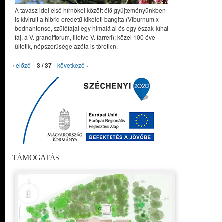
A tavasz idei első hírnökei között élő gyűjteményünkben
is kivirult a hibrid eredetű kikeleti bangita (Viburnum x
bodnantense, szülőfajai egy himalájai és egy észak-kínai
faj, a V. grandiflorum, illetve V. farreri); közel 100 éve
ültetik, népszerűsége azóta is töretlen.
‹ előző
3 / 37
következő ›
TÁMOGATÁS