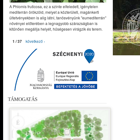
A Phlomis fruticosa, ez a szinte elfeledett, igénytelen
mediterrán örökzöld, melyet a közterületi, magánkerti
ültetvényekben is alig látni, tanösvényünk "eumediterrán"
növényei előterében a legnagyobb szárazságban is
kitűnően megállja helyét, hűségesen virágzik és terem.
1 / 37
következő ›
TÁMOGATÁS