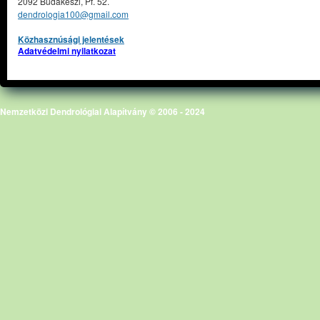
2092 Budakeszi, Pf. 52.
dendrologia100@gmail.com
Közhasznúsági jelentések
Adatvédelmi nyilatkozat
Nemzetközi Dendrológiai Alapítvány © 2006 - 2024