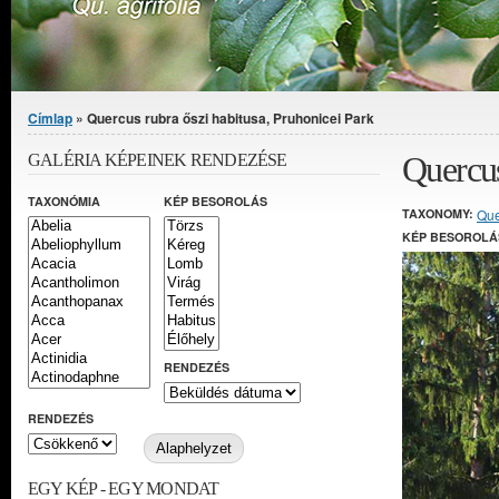
Jelenlegi hely
Címlap
» Quercus rubra őszi habitusa, Pruhonicei Park
Quercus
GALÉRIA KÉPEINEK RENDEZÉSE
TAXONÓMIA
KÉP BESOROLÁS
TAXONOMY:
Que
KÉP BESOROLÁ
RENDEZÉS
RENDEZÉS
EGY KÉP - EGY MONDAT