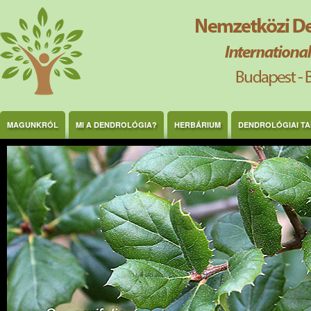
Ugrás a tartalomra
MAGUNKRÓL
MI A DENDROLÓGIA?
HERBÁRIUM
DENDROLÓGIAI T