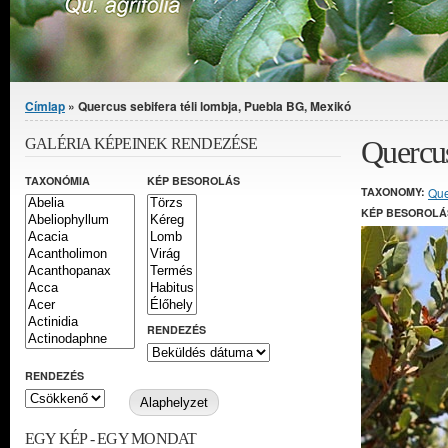
Jelenlegi hely
Címlap
» Quercus sebifera téli lombja, Puebla BG, Mexikó
Quercus
GALÉRIA KÉPEINEK RENDEZÉSE
TAXONÓMIA
KÉP BESOROLÁS
TAXONOMY:
Que
KÉP BESOROLÁ
RENDEZÉS
RENDEZÉS
EGY KÉP - EGY MONDAT