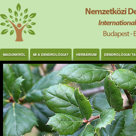
Ugrás a tartalomra
MAGUNKRÓL
MI A DENDROLÓGIA?
HERBÁRIUM
DENDROLÓGIAI T