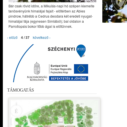
Bár csak rövid időre, a Mikulás-napi hó szépen kiemelte
tanösvényünk himalájai fajait - előtérben az Abies
pindrow, hátrébb a Cedrus deodara két eredeti nyugat-
himalájai fája (egynesen Simlából); bal oldalon a
Parrotiopsis bokor főbb ágai is előtűnnek.
‹ előző
4 / 37
következő ›
TÁMOGATÁS