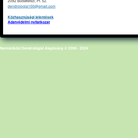
2092 Budakeszi, Pf. 52.
dendrologia100@gmail.com
Közhasznúsági jelentések
Adatvédelmi nyilatkozat
Nemzetközi Dendrológiai Alapítvány © 2006 - 2024