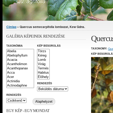
Jelenlegi hely
Címlap
» Quercus semecarpifolia lombozat, Kew Gdns.
Quercus
GALÉRIA KÉPEINEK RENDEZÉSE
TAXONÓMIA
KÉP BESOROLÁS
TAXONOMY:
Que
KÉP BESOROLÁ
RENDEZÉS
RENDEZÉS
EGY KÉP - EGY MONDAT