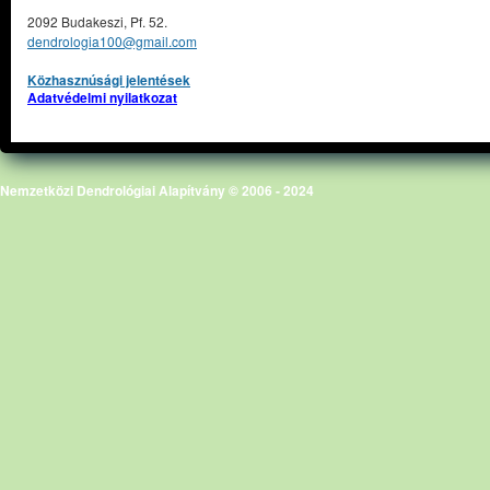
2092 Budakeszi, Pf. 52.
dendrologia100@gmail.com
Közhasznúsági jelentések
Adatvédelmi nyilatkozat
Nemzetközi Dendrológiai Alapítvány © 2006 - 2024