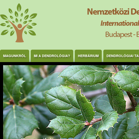
Ugrás a tartalomra
MAGUNKRÓL
MI A DENDROLÓGIA?
HERBÁRIUM
DENDROLÓGIAI T