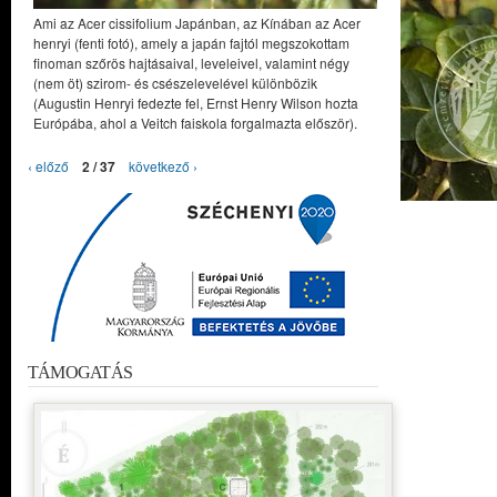
Ami az Acer cissifolium Japánban, az Kínában az Acer
henryi (fenti fotó), amely a japán fajtól megszokottam
finoman szőrös hajtásaival, leveleivel, valamint négy
(nem öt) szirom- és csészelevelével különbözik
(Augustin Henryi fedezte fel, Ernst Henry Wilson hozta
Európába, ahol a Veitch faiskola forgalmazta először).
‹ előző
2 / 37
következő ›
TÁMOGATÁS