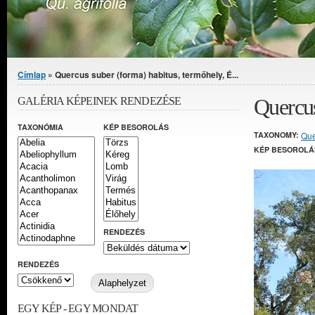
Jelenlegi hely
Címlap
» Quercus suber (forma) habitus, termőhely, É...
Quercus
GALÉRIA KÉPEINEK RENDEZÉSE
TAXONÓMIA
KÉP BESOROLÁS
TAXONOMY:
Que
KÉP BESOROLÁ
RENDEZÉS
RENDEZÉS
EGY KÉP - EGY MONDAT