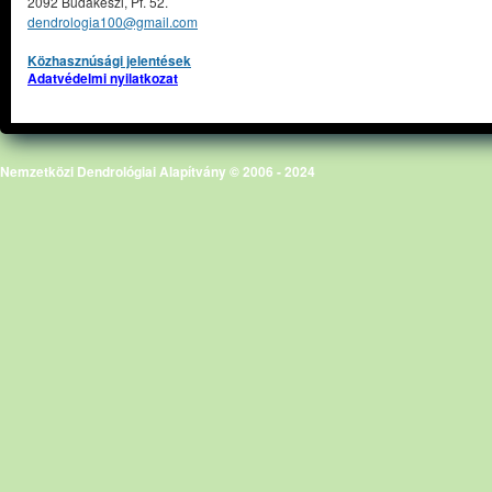
2092 Budakeszi, Pf. 52.
dendrologia100@gmail.com
Közhasznúsági jelentések
Adatvédelmi nyilatkozat
Nemzetközi Dendrológiai Alapítvány © 2006 - 2024