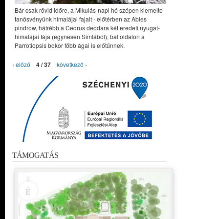
Bár csak rövid időre, a Mikulás-napi hó szépen kiemelte
tanösvényünk himalájai fajait - előtérben az Abies
pindrow, hátrébb a Cedrus deodara két eredeti nyugat-
himalájai fája (egynesen Simlából); bal oldalon a
Parrotiopsis bokor főbb ágai is előtűnnek.
‹ előző
4 / 37
következő ›
TÁMOGATÁS