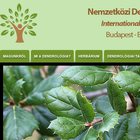
Ugrás a tartalomra
MAGUNKRÓL
MI A DENDROLÓGIA?
HERBÁRIUM
DENDROLÓGIAI T