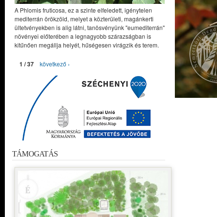
A Phlomis fruticosa, ez a szinte elfeledett, igénytelen
mediterrán örökzöld, melyet a közterületi, magánkerti
ültetvényekben is alig látni, tanösvényünk "eumediterrán"
növényei előterében a legnagyobb szárazságban is
kitűnően megállja helyét, hűségesen virágzik és terem.
1 / 37
következő ›
TÁMOGATÁS