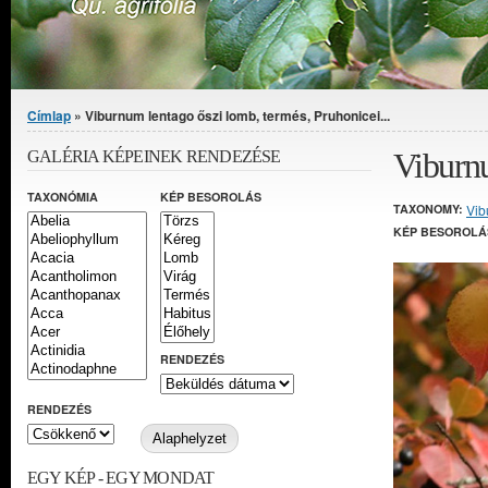
Jelenlegi hely
Címlap
» Viburnum lentago őszi lomb, termés, Pruhonicei...
Viburnu
GALÉRIA KÉPEINEK RENDEZÉSE
TAXONÓMIA
KÉP BESOROLÁS
TAXONOMY:
Vib
KÉP BESOROLÁ
RENDEZÉS
RENDEZÉS
EGY KÉP - EGY MONDAT