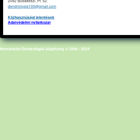
2092 Budakeszi, Pf. 52.
dendrologia100@gmail.com
Közhasznúsági jelentések
Adatvédelmi nyilatkozat
Nemzetközi Dendrológiai Alapítvány © 2006 - 2024