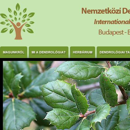
Ugrás a tartalomra
MAGUNKRÓL
MI A DENDROLÓGIA?
HERBÁRIUM
DENDROLÓGIAI T