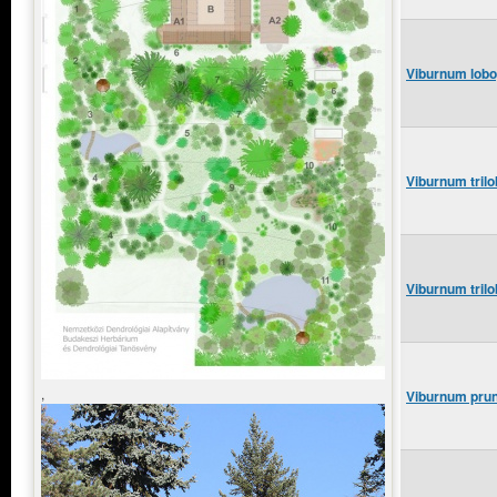
Viburnum lobo
Viburnum tril
Viburnum trilo
,
Viburnum prun