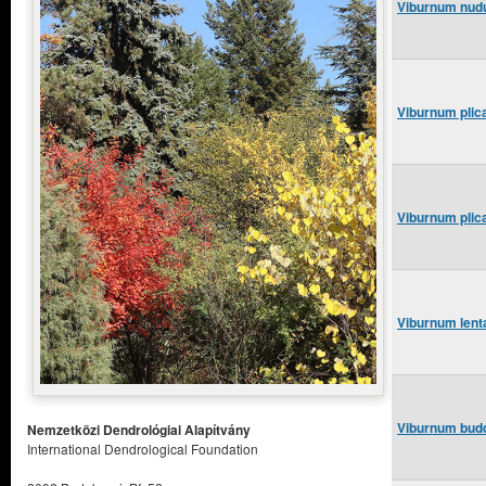
Viburnum nudu
Viburnum plica
Viburnum plica
Viburnum lent
Viburnum budd
Nemzetközi Dendrológiai Alapítvány
International Dendrological Foundation