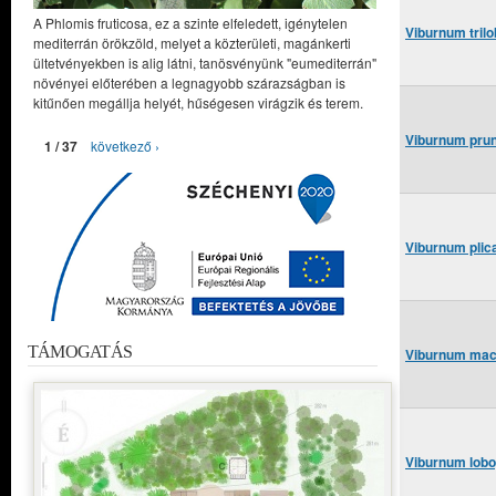
A Phlomis fruticosa, ez a szinte elfeledett, igénytelen
Viburnum tril
mediterrán örökzöld, melyet a közterületi, magánkerti
ültetvényekben is alig látni, tanösvényünk "eumediterrán"
növényei előterében a legnagyobb szárazságban is
kitűnően megállja helyét, hűségesen virágzik és terem.
Viburnum prun
1 / 37
következő ›
Viburnum plic
TÁMOGATÁS
Viburnum mac
Viburnum lobo