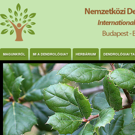
Ugrás a tartalomra
MAGUNKRÓL
MI A DENDROLÓGIA?
HERBÁRIUM
DENDROLÓGIAI T