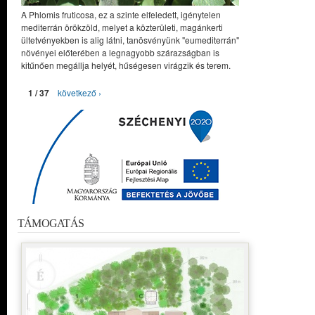
A Phlomis fruticosa, ez a szinte elfeledett, igénytelen
mediterrán örökzöld, melyet a közterületi, magánkerti
ültetvényekben is alig látni, tanösvényünk "eumediterrán"
növényei előterében a legnagyobb szárazságban is
kitűnően megállja helyét, hűségesen virágzik és terem.
1 / 37
következő ›
TÁMOGATÁS