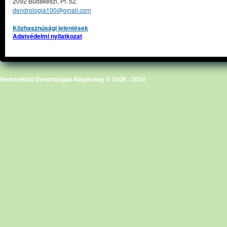
2092 Budakeszi, Pf. 52.
dendrologia100@gmail.com
Közhasznúsági jelentések
Adatvédelmi nyilatkozat
Nemzetközi Dendrológiai Alapítvány © 2006 - 2024