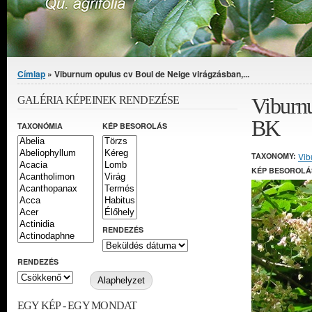
Jelenlegi hely
Címlap
» Viburnum opulus cv Boul de Neige virágzásban,...
Viburnu
GALÉRIA KÉPEINEK RENDEZÉSE
BK
TAXONÓMIA
KÉP BESOROLÁS
TAXONOMY:
Vib
KÉP BESOROLÁ
RENDEZÉS
RENDEZÉS
EGY KÉP - EGY MONDAT