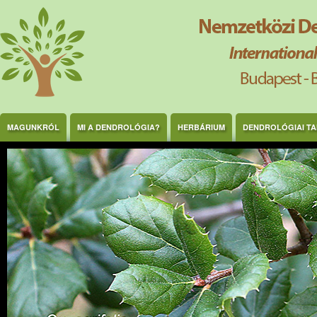
Ugrás a tartalomra
MAGUNKRÓL
MI A DENDROLÓGIA?
HERBÁRIUM
DENDROLÓGIAI T