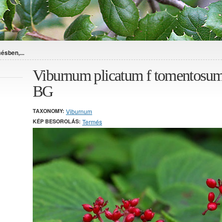
ésben,...
Viburnum plicatum f tomentosum
BG
TAXONOMY:
Viburnum
KÉP BESOROLÁS:
Termés