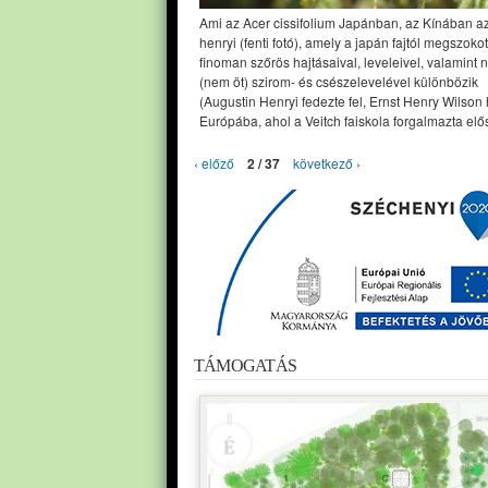
Ami az Acer cissifolium Japánban, az Kínában a
henryi (fenti fotó), amely a japán fajtól megszoko
finoman szőrös hajtásaival, leveleivel, valamint 
(nem öt) szirom- és csészelevelével különbözik
(Augustin Henryi fedezte fel, Ernst Henry Wilson
Európába, ahol a Veitch faiskola forgalmazta elős
‹ előző
2 / 37
következő ›
TÁMOGATÁS