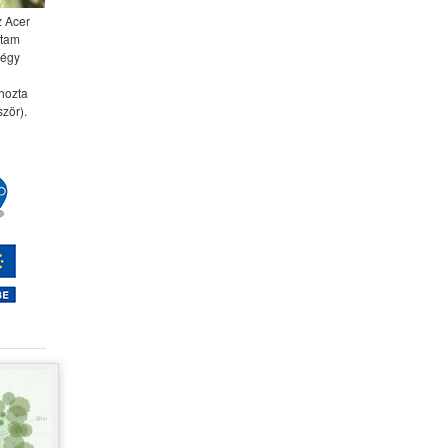
z Acer
ttam
négy
 hozta
zör).