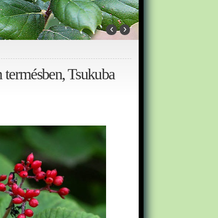
‹
›
 termésben, Tsukuba