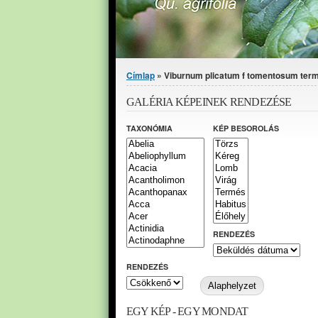
Jelenlegi hely
Címlap
» Viburnum plicatum f tomentosum term
GALÉRIA KÉPEINEK RENDEZÉSE
TAXONÓMIA
KÉP BESOROLÁS
RENDEZÉS
RENDEZÉS
EGY KÉP - EGY MONDAT