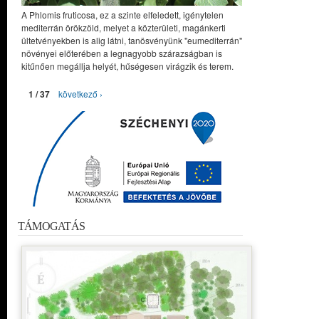
A Phlomis fruticosa, ez a szinte elfeledett, igénytelen
mediterrán örökzöld, melyet a közterületi, magánkerti
ültetvényekben is alig látni, tanösvényünk "eumediterrán"
növényei előterében a legnagyobb szárazságban is
kitűnően megállja helyét, hűségesen virágzik és terem.
1 / 37
következő ›
TÁMOGATÁS