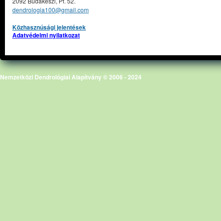
2092 Budakeszi, Pf. 52.
dendrologia100@gmail.com
Közhasznúsági jelentések
Adatvédelmi nyilatkozat
Nemzetközi Dendrológiai Alapítvány © 2006 - 2024