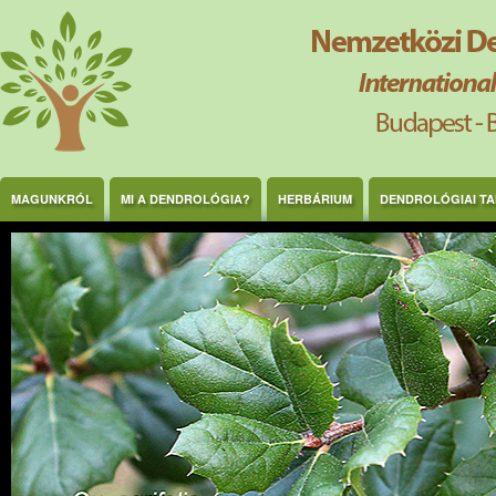
Ugrás a tartalomra
MAGUNKRÓL
MI A DENDROLÓGIA?
HERBÁRIUM
DENDROLÓGIAI T