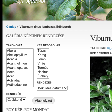
Jelenlegi hely
Címlap
» Viburnum tinus lombozat, Edinburgh
Viburn
GALÉRIA KÉPEINEK RENDEZÉSE
TAXONÓMIA
KÉP BESOROLÁS
TAXONOMY:
Vib
KÉP BESOROLÁ
RENDEZÉS
RENDEZÉS
EGY KÉP - EGY MONDAT