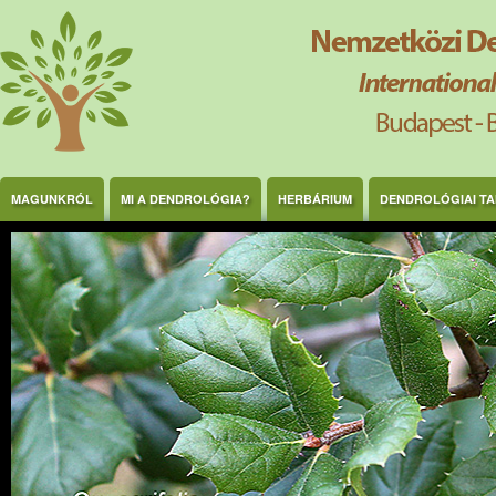
Ugrás a tartalomra
MAGUNKRÓL
MI A DENDROLÓGIA?
HERBÁRIUM
DENDROLÓGIAI T