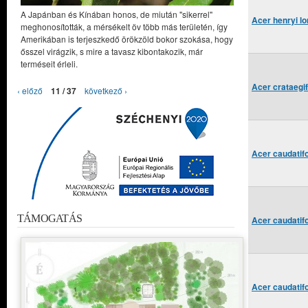
A Japánban és Kínában honos, de miután "sikerrel"
Acer henryi l
meghonosították, a mérsékelt öv több más területén, így
Amerikában is terjeszkedő örökzöld bokor szokása, hogy
ősszel virágzik, s mire a tavasz kibontakozik, már
terméseit érleli.
Acer crataegi
‹ előző
11 / 37
következő ›
Acer caudatif
TÁMOGATÁS
Acer caudatif
Acer caudatif