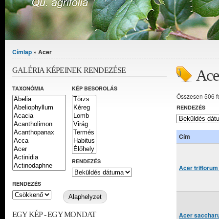
Jelenlegi hely
Címlap
» Acer
GALÉRIA KÉPEINEK RENDEZÉSE
Ace
TAXONÓMIA
KÉP BESOROLÁS
Összesen 506 f
RENDEZÉS
Cím
RENDEZÉS
Acer triflorum
RENDEZÉS
EGY KÉP - EGY MONDAT
Acer saccharu