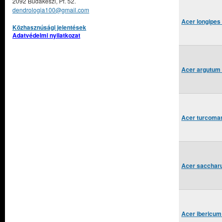
2092 Budakeszi, Pf. 52.
dendrologia100@gmail.com
Acer longipes
Közhasznúsági jelentések
Adatvédelmi nyilatkozat
Acer argutum 
Acer turcoman
Acer saccharu
Acer ibericum