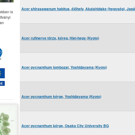
Acer shirasawanum habitus, élőhely, Akaishidake (hegység), Jap
ekben is
ítványi
ban
Acer rufinerve törzs, kéreg, Hiei-hegy (Kyoto)
Acer pycnanthum lombozat, Yoshidayama (Kyoto)
Acer pycnanthum kérge, Yoshidayama (Kyoto)
Acer pycnanthum kérge, Osaka City University BG