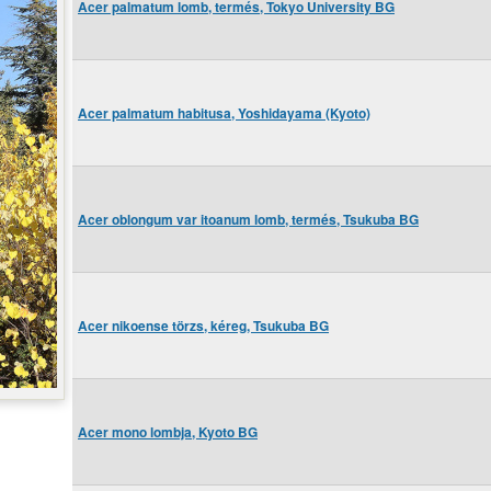
Acer palmatum lomb, termés, Tokyo University BG
Acer palmatum habitusa, Yoshidayama (Kyoto)
Acer oblongum var itoanum lomb, termés, Tsukuba BG
Acer nikoense törzs, kéreg, Tsukuba BG
Acer mono lombja, Kyoto BG