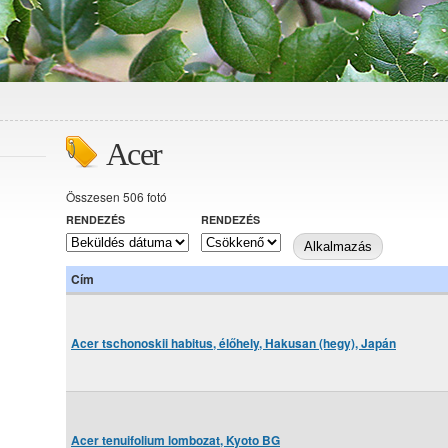
Acer
Összesen 506 fotó
RENDEZÉS
RENDEZÉS
Cím
Acer tschonoskii habitus, élőhely, Hakusan (hegy), Japán
Acer tenuifolium lombozat, Kyoto BG