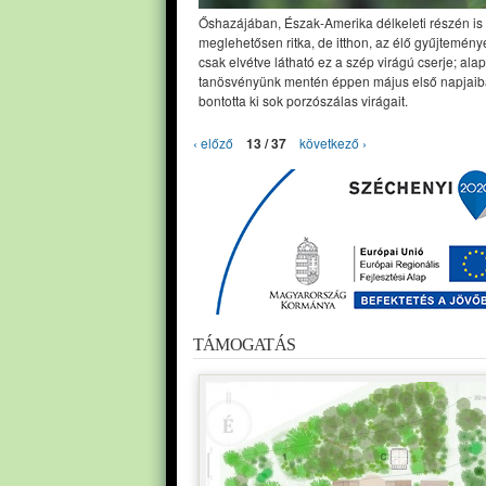
Őshazájában, Észak-Amerika délkeleti részén is
meglehetősen ritka, de itthon, az élő gyűjtemény
csak elvétve látható ez a szép virágú cserje; alap
tanösvényünk mentén éppen május első napjai
bontotta ki sok porzószálas virágait.
‹ előző
13 / 37
következő ›
TÁMOGATÁS