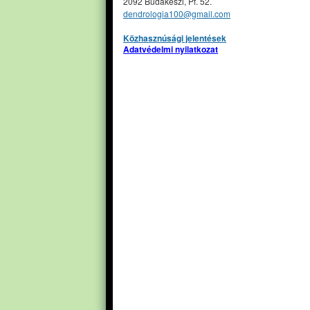
2092 Budakeszi, Pf. 52.
dendrologia100@gmail.com
Közhasznúsági jelentések
Adatvédelmi nyilatkozat