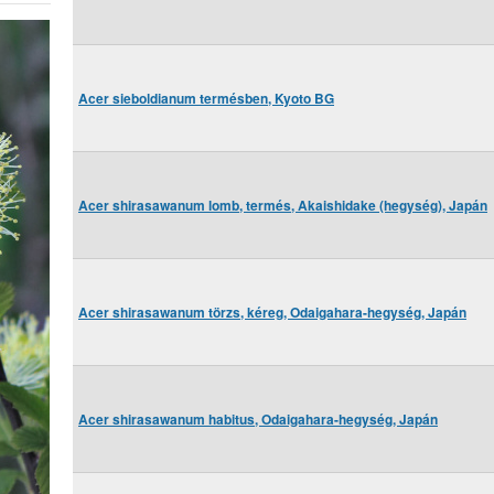
Acer sieboldianum termésben, Kyoto BG
Acer shirasawanum lomb, termés, Akaishidake (hegység), Japán
Acer shirasawanum törzs, kéreg, Odaigahara-hegység, Japán
Acer shirasawanum habitus, Odaigahara-hegység, Japán