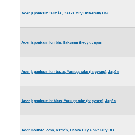
Acer japonicum termés, Osaka City University BG
Acer japonicum lombja, Hakusan (hegy), Japán
Acer japonicum lombozat, Yatsugatake (hegység), Japán
Acer japonicum habitus, Yatsugatake (hegység), Japán
Acer insulare lomb, termés, Osaka City University BG