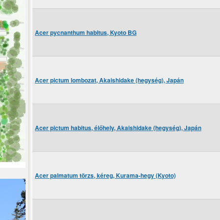
Acer pycnanthum habitus, Kyoto BG
Acer pictum lombozat, Akaishidake (hegység), Japán
Acer pictum habitus, élőhely, Akaishidake (hegység), Japán
Acer palmatum törzs, kéreg, Kurama-hegy (Kyoto)