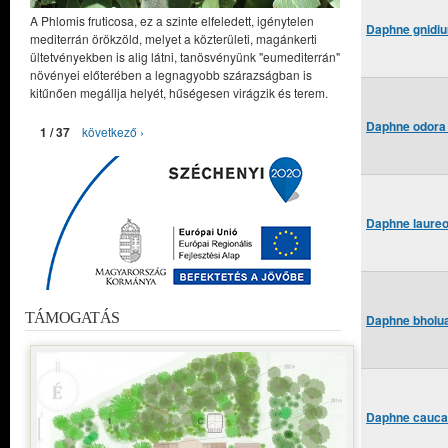
A Phlomis fruticosa, ez a szinte elfeledett, igénytelen
Daphne gnidium
mediterrán örökzöld, melyet a közterületi, magánkerti
ültetvényekben is alig látni, tanösvényünk "eumediterrán"
növényei előterében a legnagyobb szárazságban is
kitűnően megállja helyét, hűségesen virágzik és terem.
Daphne odora 
1 / 37
következő ›
Daphne laureol
TÁMOGATÁS
Daphne bholua
Daphne caucas