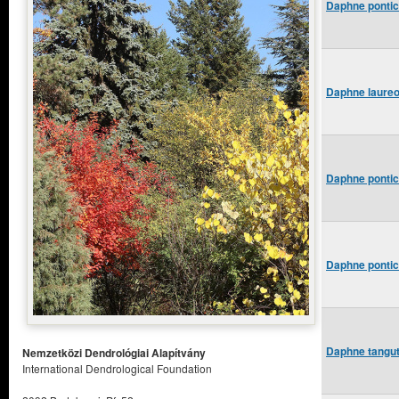
Daphne pontic
Daphne laureol
Daphne pontic
Daphne pontic
Daphne tangut
Nemzetközi Dendrológiai Alapítvány
International Dendrological Foundation