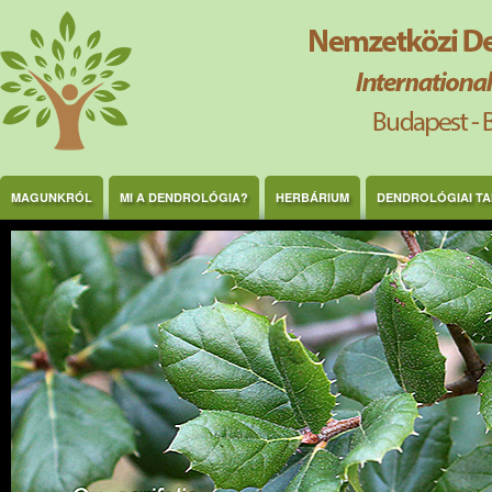
Ugrás a tartalomra
MAGUNKRÓL
MI A DENDROLÓGIA?
HERBÁRIUM
DENDROLÓGIAI T