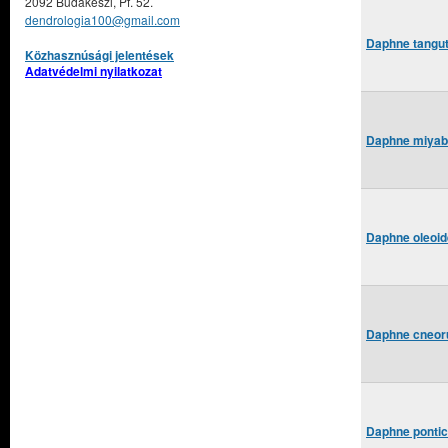
2092 Budakeszi, Pf. 52.
dendrologia100@gmail.com
Daphne tangut
Közhasznúsági jelentések
Adatvédelmi nyilatkozat
Daphne miyab
Daphne oleoid
Daphne cneoru
Daphne pontic