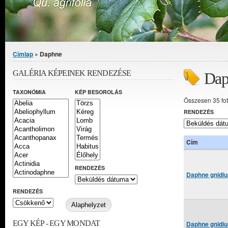
Jelenlegi hely
Címlap
» Daphne
GALÉRIA KÉPEINEK RENDEZÉSE
Dap
TAXONÓMIA
KÉP BESOROLÁS
Összesen 35 fo
RENDEZÉS
Cím
RENDEZÉS
Daphne gnidium
RENDEZÉS
EGY KÉP - EGY MONDAT
Daphne gnidium