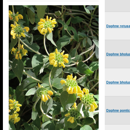
Daphne retusa
Daphne bholua 
Daphne bholua 
Daphne pontic