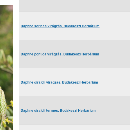
Daphne sericea virágzás, Budakeszi Herbárium
Daphne pontica virágzás, Budakeszi Herbárium
Daphne giraldii virágzás, Budakeszi Herbárium
Daphne giraldii termés, Budakeszi Herbárium