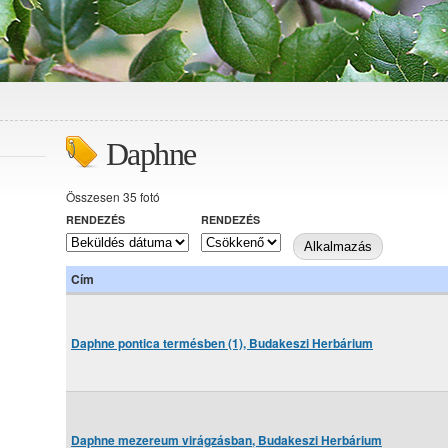
Daphne
Összesen 35 fotó
RENDEZÉS
RENDEZÉS
Cím
Daphne pontica termésben (1), Budakeszi Herbárium
Daphne mezereum virágzásban, Budakeszi Herbárium