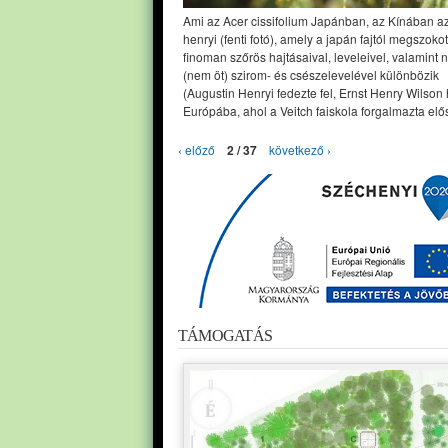
Ami az Acer cissifolium Japánban, az Kínában a
henryi (fenti fotó), amely a japán fajtól megszoko
finoman szőrös hajtásaival, leveleivel, valamint 
(nem öt) szirom- és csészelevelével különbözik
(Augustin Henryi fedezte fel, Ernst Henry Wilson
Európába, ahol a Veitch faiskola forgalmazta elős
‹ előző
2 / 37
következő ›
TÁMOGATÁS