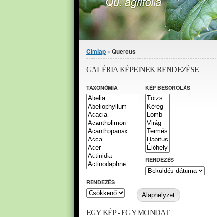
Jelenlegi hely
Címlap
» Quercus
GALÉRIA KÉPEINEK RENDEZÉSE
TAXONÓMIA
KÉP BESOROLÁS
RENDEZÉS
RENDEZÉS
EGY KÉP - EGY MONDAT