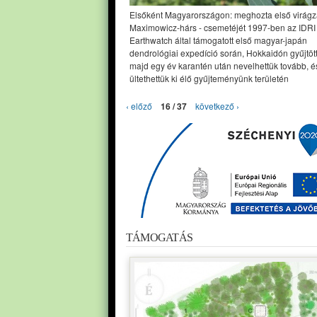
Elsőként Magyarországon: meghozta első virágza
Maximowicz-hárs - csemetéjét 1997-ben az IDRI
Earthwatch által támogatott első magyar-japán
dendrológiai expedíció során, Hokkaidón gyűjtöt
majd egy év karantén után nevelhettük tovább, é
ültethettük ki élő gyűjteményünk területén
‹ előző
16 / 37
következő ›
TÁMOGATÁS