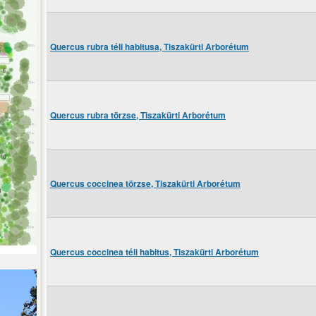
Quercus rubra téli habitusa, Tiszakürti Arborétum
Quercus rubra törzse, Tiszakürti Arborétum
Quercus coccinea törzse, Tiszakürti Arborétum
Quercus coccinea téli habitus, Tiszakürti Arborétum