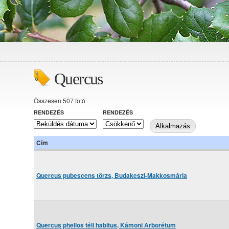
Quercus
Összesen 507 fotó
RENDEZÉS
RENDEZÉS
Cím
Quercus pubescens törzs, Budakeszi-Makkosmária
Quercus phellos téli habitus, Kámoni Arborétum