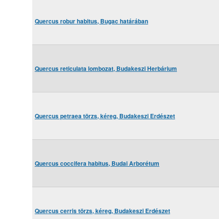
Quercus robur habitus, Bugac határában
Quercus reticulata lombozat, Budakeszi Herbárium
Quercus petraea törzs, kéreg, Budakeszi Erdészet
Quercus coccifera habitus, Budai Arborétum
Quercus cerris törzs, kéreg, Budakeszi Erdészet