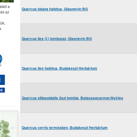
tait a
Quercus lobata habitus, Glasnevin BG
 és az
tük,
s
Quercus ilex (f.) lombozat, Glasnevin BG
Quercus ilex habitus, Budakeszi Herbárium
Quercus ellipsoidalis őszi lombja, Balassagyarmat-Nyírjes
Quercus cerris termésben, Budakeszi Herbárium