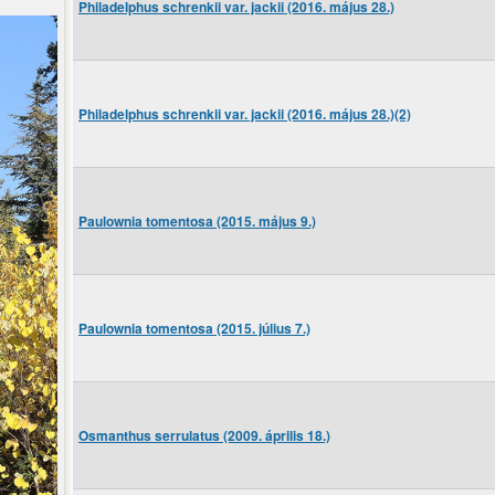
Philadelphus schrenkii var. jackii (2016. május 28.)
Philadelphus schrenkii var. jackii (2016. május 28.)(2)
Paulownia tomentosa (2015. május 9.)
Paulownia tomentosa (2015. július 7.)
Osmanthus serrulatus (2009. április 18.)