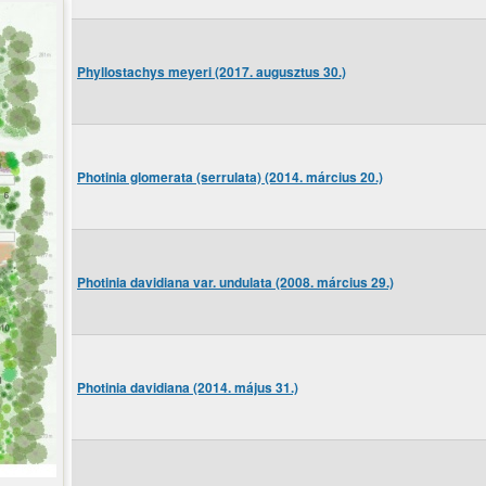
Phyllostachys meyeri (2017. augusztus 30.)
Photinia glomerata (serrulata) (2014. március 20.)
Photinia davidiana var. undulata (2008. március 29.)
Photinia davidiana (2014. május 31.)