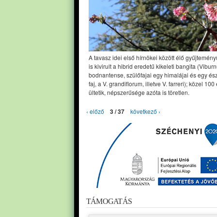
A tavasz idei első hírnökei között élő gyűjtemé
is kivirult a hibrid eredetű kikeleti bangita (Vibur
bodnantense, szülőfajai egy himalájai és egy és
faj, a V. grandiflorum, illetve V. farreri); közel 100
ültetik, népszerűsége azóta is töretlen.
‹ előző
3 / 37
következő ›
TÁMOGATÁS