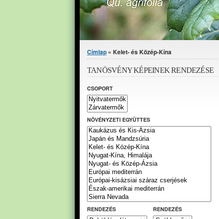
Jelenlegi hely
Címlap
» Kelet- és Közép-Kína
TANÖSVÉNY KÉPEINEK RENDEZÉSE
CSOPORT
NÖVÉNYZETI EGYÜTTES
RENDEZÉS
RENDEZÉS