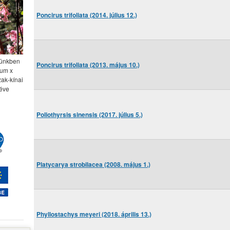
Poncirus trifoliata (2014. július 12.)
nyünkben
Poncirus trifoliata (2013. május 10.)
num x
zak-kínai
 éve
Poliothyrsis sinensis (2017. július 5.)
Platycarya strobilacea (2008. május 1.)
Phyllostachys meyeri (2018. április 13.)