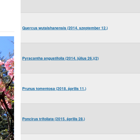
Quercus wutaishanensis (2014. szeptember 12.)
Pyracantha angustifolia (2014. július 26.)(2)
Prunus tomentosa (2018. április 11.)
Poncirus trifoliata (2015. április 28.)