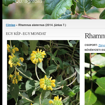
Jelenlegi hely
Címlap
» Rhamnus alaternus (2014. június 7.)
Rhamnus
EGY KÉP - EGY MONDAT
CSOPORT:
Zárv
NÖVÉNYZETI E