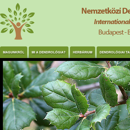
Ugrás a tartalomra
MAGUNKRÓL
MI A DENDROLÓGIA?
HERBÁRIUM
DENDROLÓGIAI T