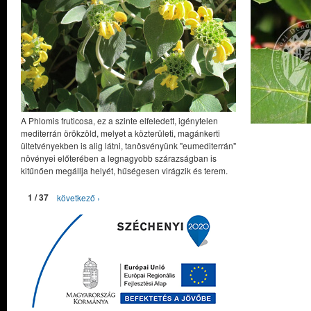
A Phlomis fruticosa, ez a szinte elfeledett, igénytelen
mediterrán örökzöld, melyet a közterületi, magánkerti
ültetvényekben is alig látni, tanösvényünk "eumediterrán"
növényei előterében a legnagyobb szárazságban is
kitűnően megállja helyét, hűségesen virágzik és terem.
1 / 37
következő ›