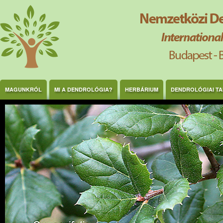
Ugrás a tartalomra
MAGUNKRÓL
MI A DENDROLÓGIA?
HERBÁRIUM
DENDROLÓGIAI T