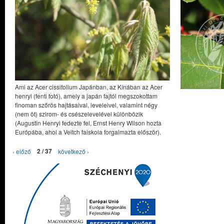
Ami az Acer cissifolium Japánban, az Kínában az Acer
henryi (fenti fotó), amely a japán fajtól megszokottam
finoman szőrös hajtásaival, leveleivel, valamint négy
(nem öt) szirom- és csészelevelével különbözik
(Augustin Henryi fedezte fel, Ernst Henry Wilson hozta
Európába, ahol a Veitch faiskola forgalmazta először).
‹ előző
2 / 37
következő ›