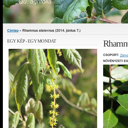
Jelenlegi hely
Címlap
» Rhamnus alaternus (2014. június 7.)
Rhamnus
EGY KÉP - EGY MONDAT
CSOPORT:
Zárv
NÖVÉNYZETI E