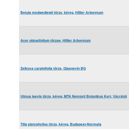
Betula medwediewii törzs, kéreg, Hillier Arboretum
Acer obtusifolium törzse, Hillier Arboretum
Zelkova carpinifolia törzs, Glasnevin BG
Ulmus laevis törzs, kéreg, MTA Nemzeti Botanikus Kert, Vácrátót
Tilia platyphyllos törzs, kéreg, Budapest-Normafa