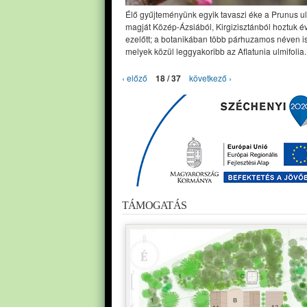
Élő gyűjteményünk egyik tavaszi éke a Prunus ul
magját Közép-Ázsiából, Kirgizisztánból hoztuk é
ezelőtt; a botanikában több párhuzamos néven is
melyek közül leggyakoribb az Aflatunia ulmifolia.
‹ előző
18 / 37
következő ›
TÁMOGATÁS