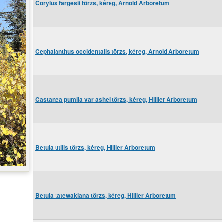
Corylus fargesii törzs, kéreg, Arnold Arboretum
Cephalanthus occidentalis törzs, kéreg, Arnold Arboretum
Castanea pumila var ashei törzs, kéreg, Hillier Arboretum
Betula utilis törzs, kéreg, Hillier Arboretum
Betula tatewakiana törzs, kéreg, Hillier Arboretum