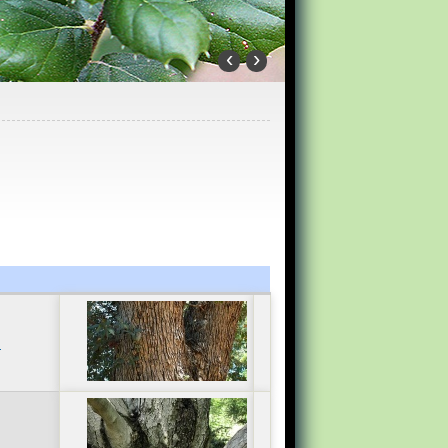
‹
›
m