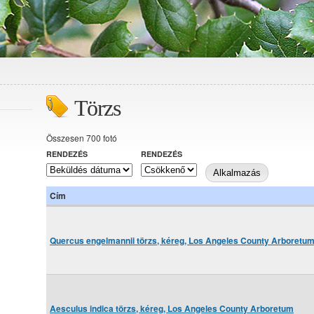
Törzs
Összesen 700 fotó
RENDEZÉS
RENDEZÉS
Cím
Quercus engelmannii törzs, kéreg, Los Angeles County Arboretu
Aesculus indica törzs, kéreg, Los Angeles County Arboretum