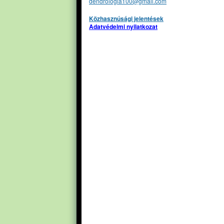
dendrologia100@gmail.com
Közhasznúsági jelentések
Adatvédelmi nyilatkozat