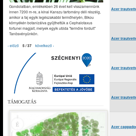
Gondolatban, emlékekben 26 évet kell visszamennünk
Acer trautvett
innen 7200 m-re, a kínai Kanszu tartomány déli részéig,
amikor a faj egyik legészakabbi termőhelyén, Bikou
környékén botanizálva gyűjthettük a Cephalotaxus
fortunei magjait, melyek egyik utóda "termőre fordult"
Tanösvényünkön.
Acer trautvett
‹ előző
5 / 37
következő ›
Acer trautvett
Acer trautvett
TÁMOGATÁS
Acer cappadoc