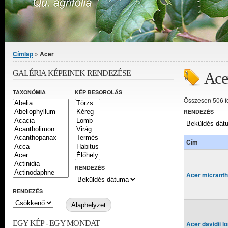
Jelenlegi hely
Címlap
» Acer
GALÉRIA KÉPEINEK RENDEZÉSE
Ace
TAXONÓMIA
KÉP BESOROLÁS
Összesen 506 f
RENDEZÉS
Cím
RENDEZÉS
Acer micrant
RENDEZÉS
EGY KÉP - EGY MONDAT
Acer davidii 