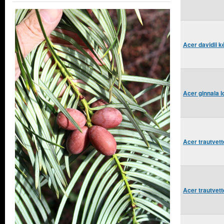
Acer davidii 
Acer ginnala 
Acer trautvett
Acer trautvett