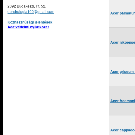
2092 Budakeszi, Pf. 52.
dendrologia100@gmail.com
Acer palmatum
Közhasznúsági jelentések
Adatvédelmi nyilatkozat
Acer nikoense
Acer griseum 
Acer freemanii
Acer cappado