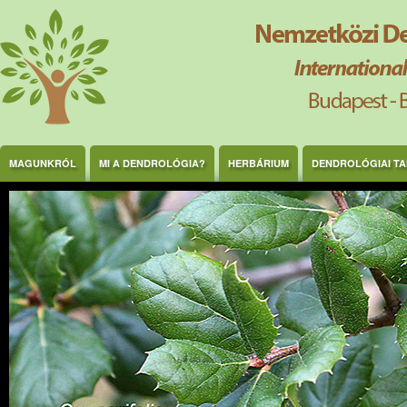
Ugrás a tartalomra
MAGUNKRÓL
MI A DENDROLÓGIA?
HERBÁRIUM
DENDROLÓGIAI T