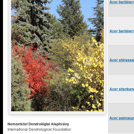
Acer barbinerv
Acer barbinerv
Acer shirasa
Acer shenkane
Acer palmatum
Nemzetközi Dendrológiai Alapítvány
International Dendrological Foundation